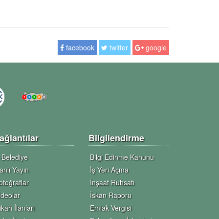
facebook
twitter
google
ağlantılar
Bilgilendirme
-Belediye
Bilgi Edinme Kanunu
anlı Yayın
İş Yeri Açma
otoğraflar
İnşaat Ruhsatı
ideolar
İskan Raporu
ikah İlanları
Emlak Vergisi