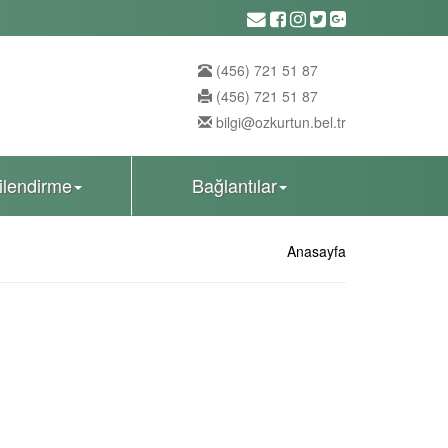
(456) 721 51 87
(456) 721 51 87
bilgi@ozkurtun.bel.tr
gilendirme
Bağlantılar
Anasayfa