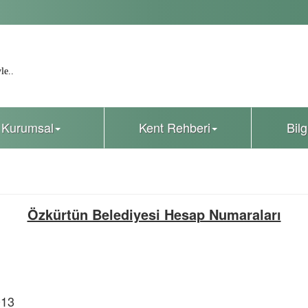
le..
Kurumsal
Kent Rehberi
Bil
Özkürtün Belediyesi Hesap Numaraları
013