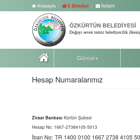
Anasayfa
E-Belediye
İletişim
ÖZKÜRTÜN BELEDİYESİ
Doğayı seven temiz belediyecilik ilkesiy
Güncel
Hesap Numaralarımız
Ziraat Bankası
Kürtün Şubesi
Hesap No: 1667-27384105-5013
İban No: TR 1400 0100 1667 2738 4105 5