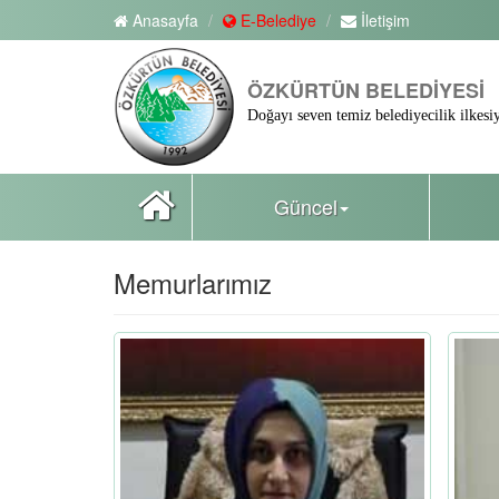
Anasayfa
E-Belediye
İletişim
ÖZKÜRTÜN BELEDİYESİ
Doğayı seven temiz belediyecilik ilkesiy
Güncel
Memurlarımız