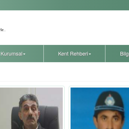
le..
Kurumsal
Kent Rehberi
Bil