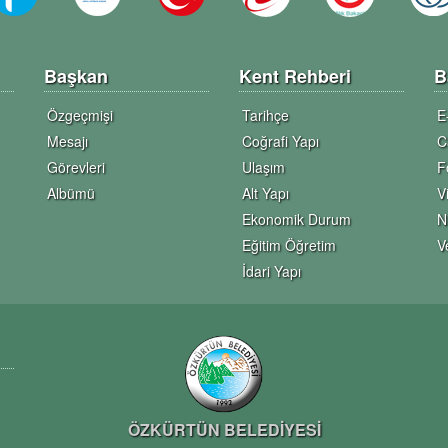
Başkan
Kent Rehberi
B
Özgeçmişi
Tarihçe
E
Mesajı
Coğrafi Yapı
C
Görevleri
Ulaşım
F
Albümü
Alt Yapı
V
Ekonomik Durum
N
Eğitim Öğretim
V
İdari Yapı
ÖZKÜRTÜN BELEDİYESİ