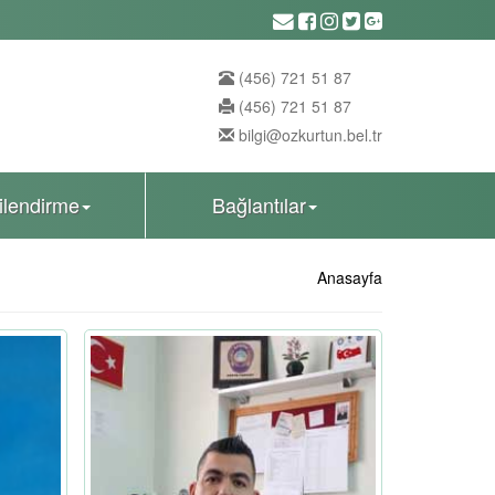
(456) 721 51 87
(456) 721 51 87
bilgi@ozkurtun.bel.tr
gilendirme
Bağlantılar
Anasayfa