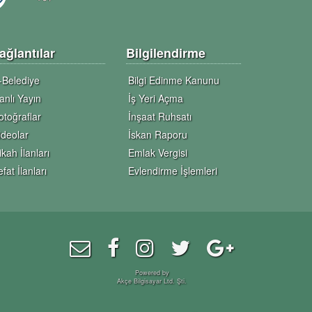
ağlantılar
Bilgilendirme
-Belediye
Bilgi Edinme Kanunu
anlı Yayın
İş Yeri Açma
otoğraflar
İnşaat Ruhsatı
ideolar
İskan Raporu
ikah İlanları
Emlak Vergisi
efat İlanları
Evlendirme İşlemleri
Powered by
Akçe Bilgisayar Ltd. Şti.